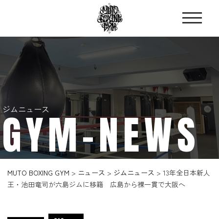
ジムニュース
GYM-NEWS
MUTO BOXING GYM
>
ニュース
>
ジムニュース
>
13年全日本新人
王・池田竜司が六島ジムに移籍 広島から裸一貫で大阪へ