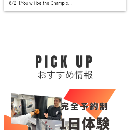
8/2【You will be the Champio...
PICK UP
おすすめ情報