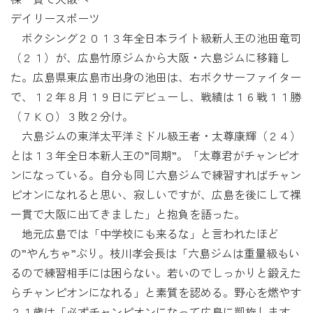
デイリースポーツ
ボクシング２０１３年全日本ライト級新人王の池田竜司
（２１）が、広島竹原ジムから大阪・六島ジムに移籍し
た。広島県東広島市出身の池田は、右ボクサーファイター
で、１２年８月１９日にデビューし、戦績は１６戦１１勝
（７ＫＯ）３敗２分け。
六島ジムの東洋太平洋ミドル級王者・太尊康輝（２４）
とは１３年全日本新人王の”同期”。「太尊君がチャンピオ
ンになっている。自分も同じ六島ジムで練習すればチャン
ピオンになれると思い、寂しいですが、広島を後にして裸
一貫で大阪に出てきました」と抱負を語った。
地元広島では「中学校にも来るな」と言われたほど
の”やんちゃ”ぶり。枝川孝会長は「六島ジムは重量級もい
るので練習相手には困らない。若いのでしっかりと鍛えた
らチャンピオンになれる」と素質を認める。野心を燃やす
２１歳は「必ずチャンピオンになって広島に凱旋します。