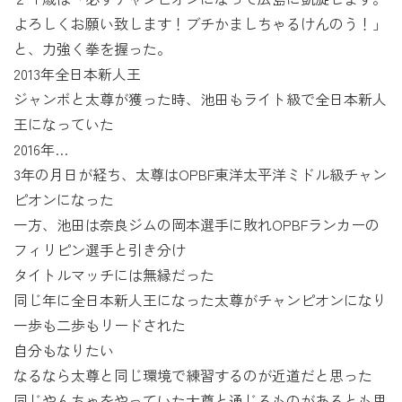
よろしくお願い致します！ブチかましちゃるけんのう！」
と、力強く拳を握った。
2013年全日本新人王
ジャンボと太尊が獲った時、池田もライト級で全日本新人
王になっていた
2016年…
3年の月日が経ち、太尊はOPBF東洋太平洋ミドル級チャン
ピオンになった
一方、池田は奈良ジムの岡本選手に敗れOPBFランカーの
フィリピン選手と引き分け
タイトルマッチには無縁だった
同じ年に全日本新人王になった太尊がチャンピオンになり
一歩も二歩もリードされた
自分もなりたい
なるなら太尊と同じ環境で練習するのが近道だと思った
同じやんちゃをやっていた太尊と通じるものがあるとも思