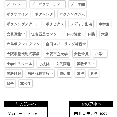
プロテスト
プロボクサーテスト
プロ志願
ボクササイズ
ボクシング
ボクシングジム
ボクシングスクール
ボクビクス
メディア出演
中学生
会員募集中
住吉区民センター
体力強化
体験
六島
六島ボクシングジム
合同スパーリング練習会
大阪市塾代助成事業
大阪市立大学
女性会員
小学生
小学生スクール
心技体
文武両道
昇級テスト
昇級試験
無料体験実施中
習い事
興行
見学
試合
高校生
前の記事へ
次の記事へ
You will be the
向井寛史が無念の