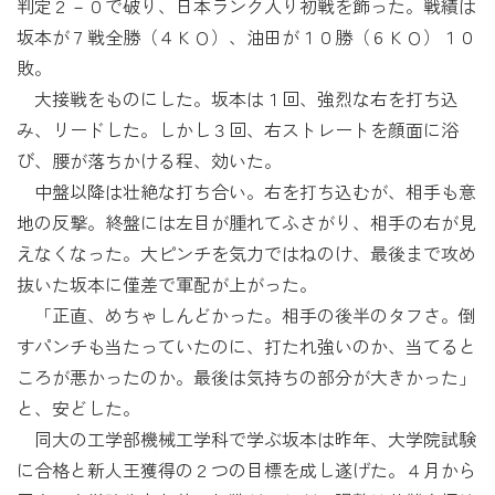
判定２－０で破り、日本ランク入り初戦を飾った。戦績は
坂本が７戦全勝（４ＫＯ）、油田が１０勝（６ＫＯ）１０
敗。
大接戦をものにした。坂本は１回、強烈な右を打ち込
み、リードした。しかし３回、右ストレートを顔面に浴
び、腰が落ちかける程、効いた。
中盤以降は壮絶な打ち合い。右を打ち込むが、相手も意
地の反撃。終盤には左目が腫れてふさがり、相手の右が見
えなくなった。大ピンチを気力ではねのけ、最後まで攻め
抜いた坂本に僅差で軍配が上がった。
「正直、めちゃしんどかった。相手の後半のタフさ。倒
すパンチも当たっていたのに、打たれ強いのか、当てると
ころが悪かったのか。最後は気持ちの部分が大きかった」
と、安どした。
同大の工学部機械工学科で学ぶ坂本は昨年、大学院試験
に合格と新人王獲得の２つの目標を成し遂げた。４月から