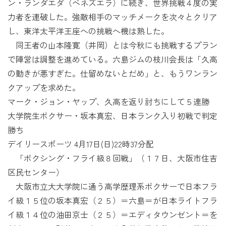
ン・ランダエダ（ベネズエラ）に続き、世界挑戦４度の実
力者を連破した。強敵相手のマッチメークを次々とクリア
し、東洋太平洋王座への挑戦へ機は熟した。
同王者の山本隆寛（井岡）とは今秋にも挑戦するプラン
で陣営は調整を進めている。六島ジムの枝川会長は「久高
の動きが悪すぎた。仕留めないとだめ」と、もうワンラン
クアップを求めた。
マーク・ジョン・ヤップ、久高を返り討ちにして５連勝
大学院生ボクサー・坂本真宏、日本ランク入り初戦で判定
勝ち
デイリースポーツ 4月17日(日)22時37分配
「ボクシング・フライ級８回戦」（１７日、大阪市住吉
区民センター）
大阪市立大大学院に通う高学歴理系ボクサーで日本フラ
イ級１５位の坂本真宏（２５）＝六島＝が日本ライトフラ
イ級１４位の油田京士（２５）＝エディタウンゼント＝を