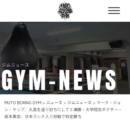
ジムニュース
GYM-NEWS
MUTO BOXING GYM
>
ニュース
>
ジムニュース
>
マーク・ジョ
ン・ヤップ、久高を返り討ちにして５連勝・大学院生ボクサー・
坂本真宏、日本ランク入り初戦で判定勝ち