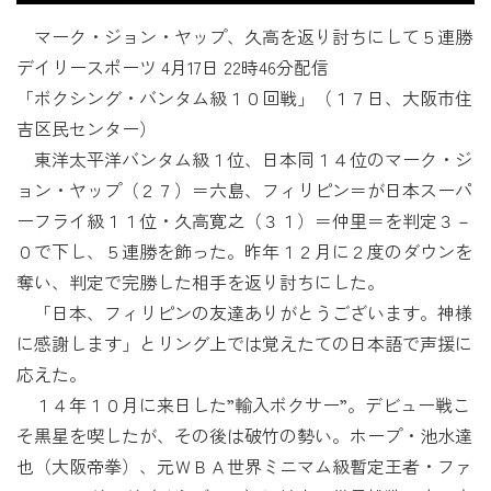
マーク・ジョン・ヤップ、久高を返り討ちにして５連勝
デイリースポーツ 4月17日 22時46分配信
「ボクシング・バンタム級１０回戦」（１７日、大阪市住
吉区民センター）
東洋太平洋バンタム級１位、日本同１４位のマーク・ジ
ョン・ヤップ（２７）＝六島、フィリピン＝が日本スーパ
ーフライ級１１位・久高寛之（３１）＝仲里＝を判定３－
０で下し、５連勝を飾った。昨年１２月に２度のダウンを
奪い、判定で完勝した相手を返り討ちにした。
「日本、フィリピンの友達ありがとうございます。神様
に感謝します」とリング上では覚えたての日本語で声援に
応えた。
１４年１０月に来日した”輸入ボクサー”。デビュー戦こ
そ黒星を喫したが、その後は破竹の勢い。ホープ・池水達
也（大阪帝拳）、元ＷＢＡ世界ミニマム級暫定王者・ファ