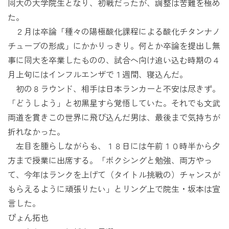
同大の大学院生となり、初戦だったが、調整は苦難を極め
た。
２月は卒論「種々の陽極酸化課程による酸化チタンナノ
チューブの形成」にかかりっきり。何とか卒論を提出し無
事に同大を卒業したものの、試合へ向け追い込む時期の４
月上旬にはインフルエンザで１週間、寝込んだ。
初の８ラウンド、相手は日本ランカーと不安は尽きず。
「どうしよう」と初黒星すら覚悟していた。それでも文武
両道を貫きこの世界に飛び込んだ男は、最後まで気持ちが
折れなかった。
左目を腫らしながらも、１８日には午前１０時半から夕
方まで授業に出席する。「ボクシングと勉強、両方やっ
て、今年はランクを上げて（タイトル挑戦の）チャンスが
もらえるように頑張りたい」とリング上で院生・坂本は宣
言した。
ぴょん拓也