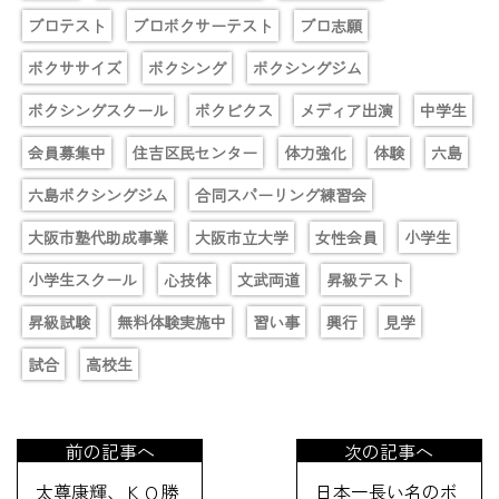
プロテスト
プロボクサーテスト
プロ志願
ボクササイズ
ボクシング
ボクシングジム
ボクシングスクール
ボクビクス
メディア出演
中学生
会員募集中
住吉区民センター
体力強化
体験
六島
六島ボクシングジム
合同スパーリング練習会
大阪市塾代助成事業
大阪市立大学
女性会員
小学生
小学生スクール
心技体
文武両道
昇級テスト
昇級試験
無料体験実施中
習い事
興行
見学
試合
高校生
前の記事へ
次の記事へ
太尊康輝、ＫＯ勝
日本一長い名のボ