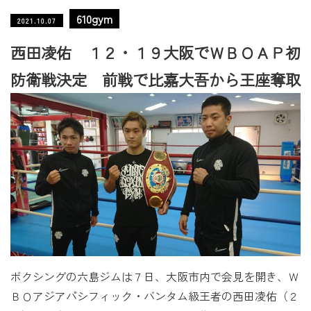
610gym
2021.10.07
西田凌佑 １２・１９大阪でＷＢＯＡＰ初
防衛戦決定 前戦で比嘉大吾から王座奪取
ボクシングの六島ジムは７日、大阪市内で会見を開き、Ｗ
ＢＯアジアパシフィック・バンタム級王者の西田凌佑（２