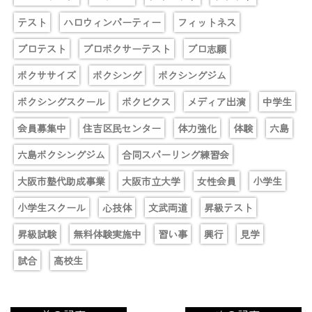
テスト
ハロウィンパーティー
フィットネス
プロテスト
プロボクサーテスト
プロ志願
ボクササイズ
ボクシング
ボクシングジム
ボクシングスクール
ボクビクス
メディア出演
中学生
会員募集中
住吉区民センター
体力強化
体験
六島
六島ボクシングジム
合同スパーリング練習会
大阪市塾代助成事業
大阪市立大学
女性会員
小学生
小学生スクール
心技体
文武両道
昇級テスト
昇級試験
無料体験実施中
習い事
興行
見学
試合
高校生