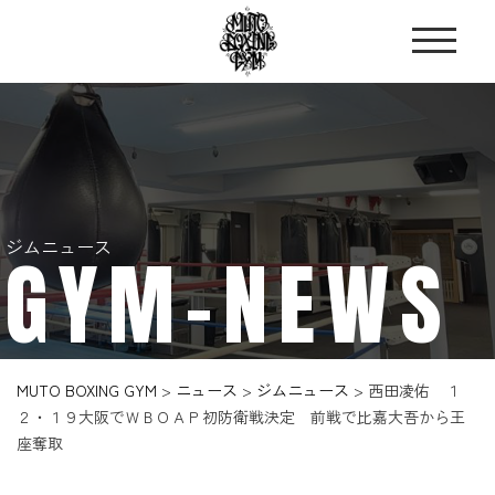
ジムニュース
GYM-NEWS
MUTO BOXING GYM
>
ニュース
>
ジムニュース
>
西田凌佑 １
２・１９大阪でＷＢＯＡＰ初防衛戦決定 前戦で比嘉大吾から王
座奪取