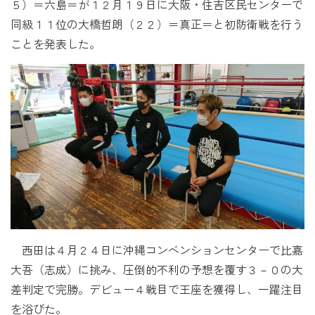
５）＝六島＝が１２月１９日に大阪・住吉区民センターで
同級１１位の大橋哲朗（２２）＝真正＝と初防衛戦を行う
ことを発表した。
西田は４月２４日に沖縄コンベンションセンターで比嘉
大吾（志成）に挑み、圧倒的不利の予想を覆す３－０の大
差判定で完勝。デビュー４戦目で王座を獲得し、一躍注目
を浴びた。