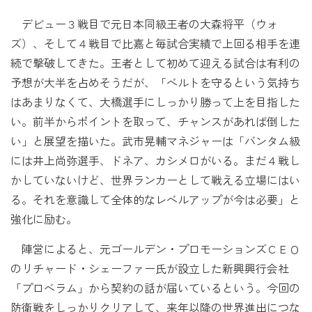
デビュー３戦目で元日本同級王者の大森将平（ウォ
ズ）、そして４戦目で比嘉と毎試合実績で上回る相手を連
続で撃破してきた。王者として初めて迎える試合は有利の
予想が大半を占めそうだが、「ベルトを守るという気持ち
はあまりなくて、大橋選手にしっかり勝って上を目指した
い。前半からポイントを取って、チャンスがあれば倒した
い」と展望を描いた。武市晃輔マネジャーは「バンタム級
には井上尚弥選手、ドネア、カシメロがいる。まだ４戦し
かしていないけど、世界ランカーとして戦える立場にはい
る。それを意識して全体的なレベルアップが今は必要」と
強化に励む。
陣営によると、元ゴールデン・プロモーションズＣＥＯ
のリチャード・シェーファー氏が設立した新興興行会社
「プロベラム」から契約の話が届いているという。今回の
防衛戦をしっかりクリアして、来年以降の世界進出につな