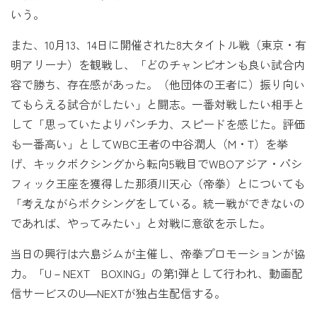
いう。
また、10月13、14日に開催された8大タイトル戦（東京・有
明アリーナ）を観戦し、「どのチャンピオンも良い試合内
容で勝ち、存在感があった。（他団体の王者に）振り向い
てもらえる試合がしたい」と闘志。一番対戦したい相手と
して「思っていたよりパンチ力、スピードを感じた。評価
も一番高い」としてWBC王者の中谷潤人（M・T）を挙
げ、キックボクシングから転向5戦目でWBOアジア・パシ
フィック王座を獲得した那須川天心（帝拳）とについても
「考えながらボクシングをしている。統一戦ができないの
であれば、やってみたい」と対戦に意欲を示した。
当日の興行は六島ジムが主催し、帝拳プロモーションが協
力。「U－NEXT BOXING」の第1弾として行われ、動画配
信サービスのU―NEXTが独占生配信する。