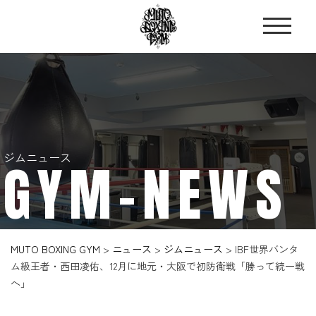
ジムニュース
GYM-NEWS
MUTO BOXING GYM
>
ニュース
>
ジムニュース
>
IBF世界バンタ
ム級王者・西田凌佑、12月に地元・大阪で初防衛戦「勝って統一戦
へ」