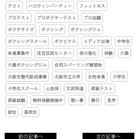
テスト
ハロウィンパーティー
フィットネス
プロテスト
プロボクサーテスト
プロ志願
ボクササイズ
ボクシング
ボクシングジム
ボクシングスクール
ボクビクス
メディア出演
中学生
会員募集中
住吉区民センター
体力強化
体験
六島
六島ボクシングジム
合同スパーリング練習会
大阪市塾代助成事業
大阪市立大学
女性会員
小学生
小学生スクール
心技体
文武両道
昇級テスト
昇級試験
無料体験実施中
習い事
興行
見学
試合
高校生
前の記事へ
次の記事へ