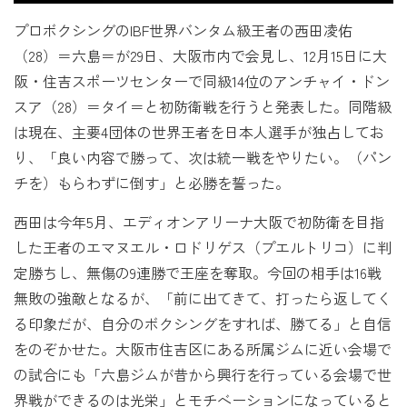
プロボクシングのIBF世界バンタム級王者の西田凌佑
（28）＝六島＝が29日、大阪市内で会見し、12月15日に大
阪・住吉スポーツセンターで同級14位のアンチャイ・ドン
スア（28）＝タイ＝と初防衛戦を行うと発表した。同階級
は現在、主要4団体の世界王者を日本人選手が独占してお
り、「良い内容で勝って、次は統一戦をやりたい。（パン
チを）もらわずに倒す」と必勝を誓った。
西田は今年5月、エディオンアリーナ大阪で初防衛を目指
した王者のエマヌエル・ロドリゲス（プエルトリコ）に判
定勝ちし、無傷の9連勝で王座を奪取。今回の相手は16戦
無敗の強敵となるが、「前に出てきて、打ったら返してく
る印象だが、自分のボクシングをすれば、勝てる」と自信
をのぞかせた。大阪市住吉区にある所属ジムに近い会場で
の試合にも「六島ジムが昔から興行を行っている会場で世
界戦ができるのは光栄」とモチベーションになっていると