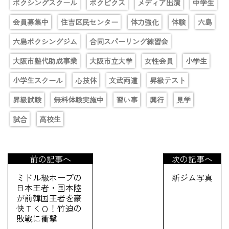
ボクシングスクール
ボクビクス
メディア出演
中学生
会員募集中
住吉区民センター
体力強化
体験
六島
六島ボクシングジム
合同スパーリング練習会
大阪市塾代助成事業
大阪市立大学
女性会員
小学生
小学生スクール
心技体
文武両道
昇級テスト
昇級試験
無料体験実施中
習い事
興行
見学
試合
高校生
前の記事へ
次の記事へ
ミドル級ホープの
新ジム写真
日本王者・国本陸
が前韓国王者を豪
快ＴＫＯ！竹迫の
敗戦に衝撃