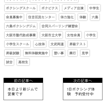
ボクシングスクール
ボクビクス
メディア出演
中学生
会員募集中
住吉区民センター
体力強化
体験
六島
六島ボクシングジム
合同スパーリング練習会
大阪市塾代助成事業
大阪市立大学
女性会員
小学生
小学生スクール
心技体
文武両道
昇級テスト
昇級試験
無料体験実施中
習い事
興行
見学
試合
高校生
前の記事へ
次の記事へ
本日より新ジムで
1日ボクシング体
営業です
験 予約受付中