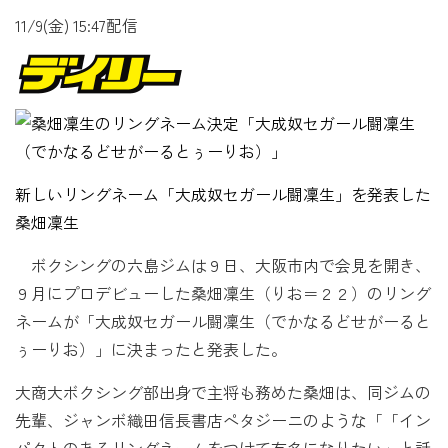
11/9(金) 15:47配信
新しいリングネーム「大成奴セガール闘凜生」を発表した
桑畑凜生
ボクシングの六島ジムは９日、大阪市内で会見を開き、
９月にプロデビューした
桑畑凜
生（りお＝２２）のリング
ネームが「
大成奴セガール闘凜生（でかなるどせがーると
ぅーりお）
」に決まったと発表した。
大商大ボクシング部出身で主将も務めた桑畑は、同ジムの
先輩、ジャンボ
織田信長
書店ペタジーニのような「「イン