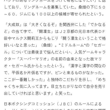
パクトのあるリングネームをつけて有名になりたい」と話
しており、リングネームを募集していた。桑畑の下に５０
～６０、ジムにも１００以上の候補が寄せられたという。
「大成奴」は「大きくなるぞ」を関西弁にした「でかなる
ど」の当て字で、「闘凜生」はＪ２京都の元日本代表ＤＦ
田中マルクス闘莉王
からもじり「闘う凜生ということで格
好いいなと思った」（桑畑）。“ミドルネーム”の「セガー
ル」については最後まで悩んだといい、人気ゲームキャラ
クター「
スーパーマリオ
」の名前の由来となった故マリ
オ・セガール氏からとったという。「漢字と漢字の間なの
で、平仮名か片仮名ですが、ピンと来るものがなかった。
ここが一番難しかった」と独特のこだわりを示し、「めち
ゃくちゃ気に入ってます。目立ちたがりなので自分を売り
出していければと思います」と笑った。
日本ボクシングコミッション（ＪＢＣ）のルールによる