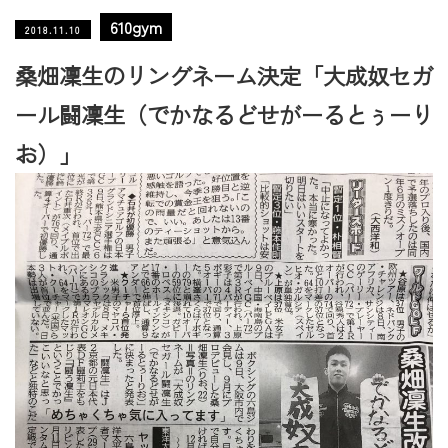
610gym
2018.11.10
桑畑凜生のリングネーム決定「大成奴セガ
ール闘凜生（でかなるどせがーるとぅーり
お）」