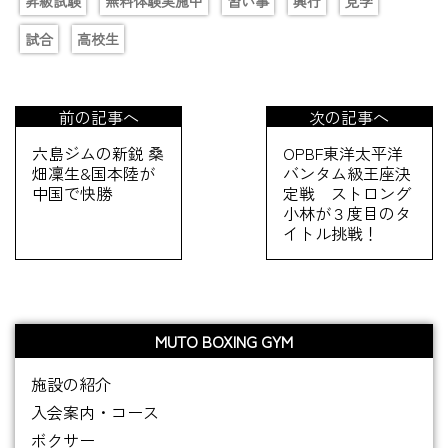
昇級試験
無料体験実施中
習い事
興行
見学
試合
高校生
前の記事へ
次の記事へ
六島ジムの新鋭 桑
OPBF東洋太平洋
畑凜生&国本陸が
バンタム級王座決
中国で快勝
定戦 ストロング
小林が３度目のタ
イトル挑戦！
MUTO BOXING GYM
施設の紹介
入会案内・コース
ボクサー