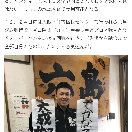
と、リングネームは１０文字以内とされており字数に問題
はない。ＪＢＣの承認を経て使用可能となる。
１２月２４日には大阪・住吉区民センターで行われる六島
ジム興行で、谷口陽祐（３４）＝奈良＝とプロ２戦目とな
るスーパーバンタム級６回戦を行う。「入場から試合まで
全部自分のものにしたい」と意気込んだ。