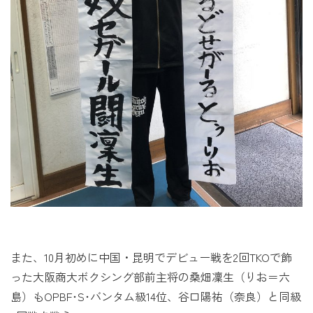
また、10月初めに中国・昆明でデビュー戦を2回TKOで飾
った大阪商大ボクシング部前主将の桑畑凜生（りお＝六
島）もOPBF･S･バンタム級14位、谷口陽祐（奈良）と同級