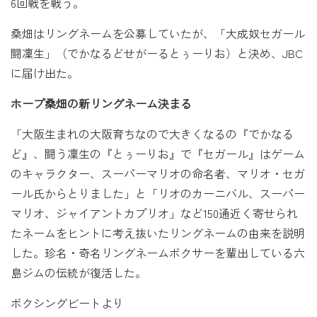
6回戦を戦う。
桑畑はリングネームを公募していたが、「大成奴セガール
闘凜生」（でかなるどせがーるとぅーりお）と決め、JBC
に届け出た。
ホープ桑畑の新リングネーム決まる
「大阪生まれの大阪育ちなので大きくなるの『でかなる
ど』、闘う凜生の『とぅーりお』で『セガール』はゲーム
のキャラクター、スーパーマリオの命名者、マリオ・セガ
ール氏からとりました」と「リオのカーニバル、スーパー
マリオ、ジャイアントカプリオ」など150通近く寄せられ
たネームをヒントに考え抜いたリングネームの由来を説明
した。珍名・奇名リングネームボクサーを輩出している六
島ジムの伝統が復活した。
ボクシングビートより