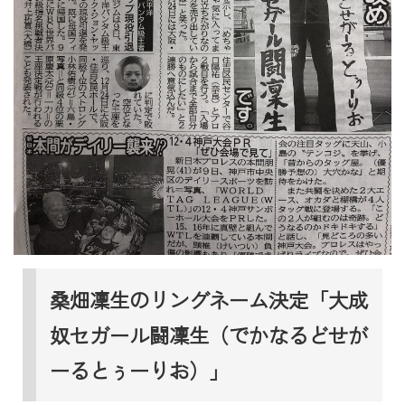
桑畑凜生のリングネーム決定「大成
奴セガール闘凜生（でかなるどせが
ーるとぅーりお）」