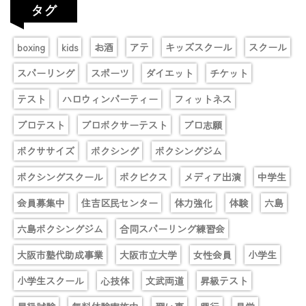
タグ
boxing
kids
お酒
アテ
キッズスクール
スクール
スパーリング
スポーツ
ダイエット
チケット
テスト
ハロウィンパーティー
フィットネス
プロテスト
プロボクサーテスト
プロ志願
ボクササイズ
ボクシング
ボクシングジム
ボクシングスクール
ボクビクス
メディア出演
中学生
会員募集中
住吉区民センター
体力強化
体験
六島
六島ボクシングジム
合同スパーリング練習会
大阪市塾代助成事業
大阪市立大学
女性会員
小学生
小学生スクール
心技体
文武両道
昇級テスト