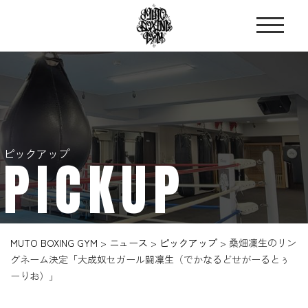
ピックアップ
PICKUP
MUTO BOXING GYM
>
ニュース
>
ピックアップ
>
桑畑凜生のリン
グネーム決定「大成奴セガール闘凜生（でかなるどせがーるとぅ
ーりお）」