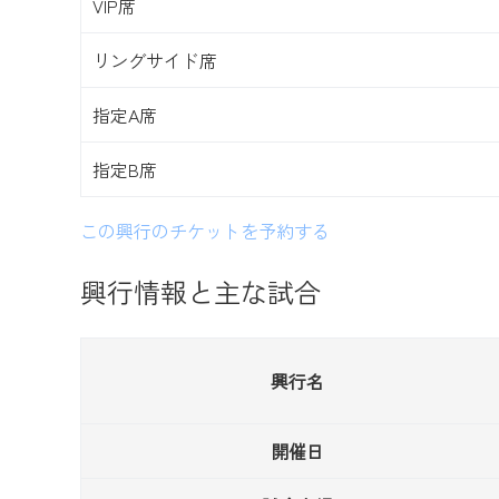
VIP席
リングサイド席
指定A席
指定B席
この興行のチケットを予約する
興行情報と主な試合
興行名
開催日