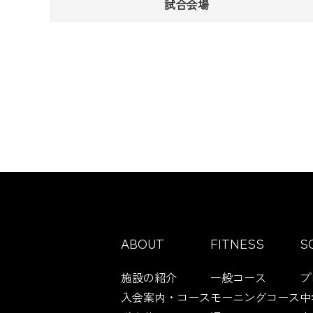
試合会場
ABOUT
FITNESS
S
施設の紹介
一般コース
プ
入会案内・コース
モーニングコース
中