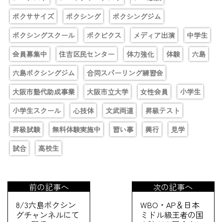
ボクササイズ
ボクシング
ボクシングジム
ボクシングスクール
ボクビクス
メディア出演
中学生
会員募集中
住吉区民センター
体力強化
体験
六島
六島ボクシングジム
合同スパーリング練習会
大阪市塾代助成事業
大阪市立大学
女性会員
小学生
小学生スクール
心技体
文武両道
昇級テスト
昇級試験
無料体験実施中
習い事
興行
見学
試合
高校生
前の記事へ
次の記事へ
8/3六島ボクシン
WBO・AP＆日本
グチャンネルにて
ミドル級王者の国