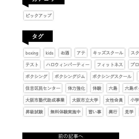
ピックアップ
タグ
boxing
kids
お酒
アテ
キッズスクール
ス
テスト
ハロウィンパーティー
フィットネス
プロ
ボクシング
ボクシングジム
ボクシングスクール
住吉区民センター
体力強化
体験
六島
六島ボ
大阪市塾代助成事業
大阪市立大学
女性会員
小学
昇級試験
無料体験実施中
習い事
興行
見学
前の記事へ