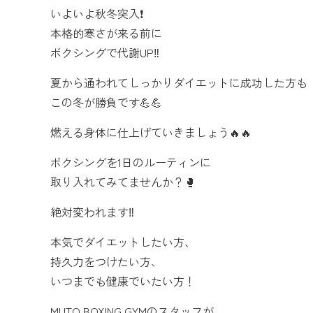
いよいよ秋冬突入❗️
本格的寒さが来る前に
ボクシングで代謝UP‼️
夏から通われてしっかりダイエットに成功した方も
この冬が勝負です💪💪
燃える身体に仕上げていきましょう🔥🔥
ボクシングを1日のルーティンに
取り入れてみてませんか？🥊
絶対変われます‼️
本気でダイエットしたい方、
持久力をつけたい方、
いつまでも健康でいたい方！
MUTO BOXING GYMのスタッフが