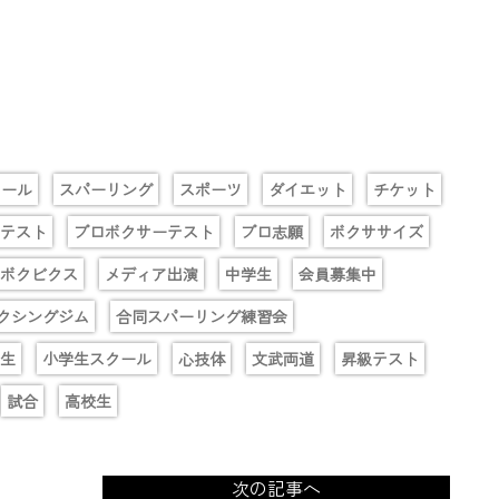
クール
スパーリング
スポーツ
ダイエット
チケット
テスト
プロボクサーテスト
プロ志願
ボクササイズ
ボクビクス
メディア出演
中学生
会員募集中
クシングジム
合同スパーリング練習会
生
小学生スクール
心技体
文武両道
昇級テスト
試合
高校生
次の記事へ