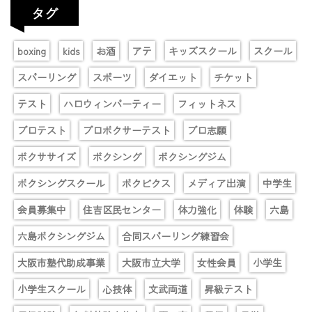
タグ
boxing
kids
お酒
アテ
キッズスクール
スクール
スパーリング
スポーツ
ダイエット
チケット
テスト
ハロウィンパーティー
フィットネス
プロテスト
プロボクサーテスト
プロ志願
ボクササイズ
ボクシング
ボクシングジム
ボクシングスクール
ボクビクス
メディア出演
中学生
会員募集中
住吉区民センター
体力強化
体験
六島
六島ボクシングジム
合同スパーリング練習会
大阪市塾代助成事業
大阪市立大学
女性会員
小学生
小学生スクール
心技体
文武両道
昇級テスト