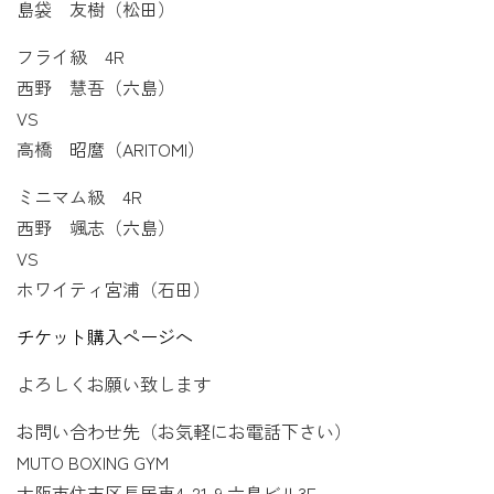
島袋 友樹（松田）
フライ級 4R
西野 慧吾（六島）
VS
高橋 昭麿（ARITOMI）
ミニマム級 4R
西野 颯志（六島）
VS
ホワイティ宮浦（石田）
チケット購入ページへ
よろしくお願い致します
お問い合わせ先（お気軽にお電話下さい）
MUTO BOXING GYM
大阪市住吉区長居東4-21-9 六島ビル3F