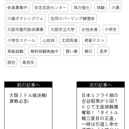
会員募集中
住吉区民センター
体力強化
体験
六島
六島ボクシングジム
合同スパーリング練習会
大阪市塾代助成事業
大阪市立大学
女性会員
小学生
小学生スクール
心技体
文武両道
昇級テスト
昇級試験
無料体験実施中
習い事
興行
見学
試合
高校生
前の記事へ
次の記事へ
大阪ミドル級決戦!
日本Ｓフライ級の
激戦必至!
古谷昭男が５回Ｔ
ＫＯで王座挑戦権
奪取！「タイトル
戦三度目の正直」
一時は引退し幸せ