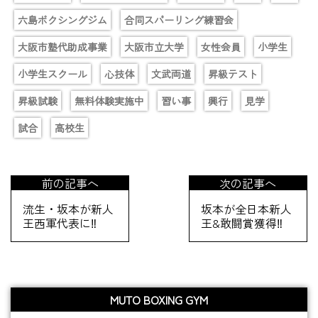
六島ボクシングジム
合同スパーリング練習会
大阪市塾代助成事業
大阪市立大学
女性会員
小学生
小学生スクール
心技体
文武両道
昇級テスト
昇級試験
無料体験実施中
習い事
興行
見学
試合
高校生
前の記事へ
次の記事へ
流生・坂本が新人
坂本が全日本新人
王西軍代表に‼️
王&敢闘賞獲得‼️
MUTO BOXING GYM