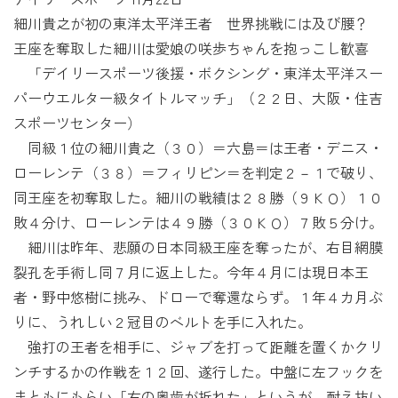
細川貴之が初の東洋太平洋王者 世界挑戦には及び腰？
王座を奪取した細川は愛娘の咲歩ちゃんを抱っこし歓喜
「デイリースポーツ後援・ボクシング・東洋太平洋スー
パーウエルター級タイトルマッチ」（２２日、大阪・住吉
スポーツセンター）
同級１位の細川貴之（３０）＝六島＝は王者・デニス・
ローレンテ（３８）＝フィリピン＝を判定２－１で破り、
同王座を初奪取した。細川の戦績は２８勝（９ＫＯ）１０
敗４分け、ローレンテは４９勝（３０ＫＯ）７敗５分け。
細川は昨年、悲願の日本同級王座を奪ったが、右目網膜
裂孔を手術し同７月に返上した。今年４月には現日本王
者・野中悠樹に挑み、ドローで奪還ならず。１年４カ月ぶ
りに、うれしい２冠目のベルトを手に入れた。
強打の王者を相手に、ジャブを打って距離を置くかクリ
ンチするかの作戦を１２回、遂行した。中盤に左フックを
まともにもらい「右の奥歯が折れた」というが、耐え抜い