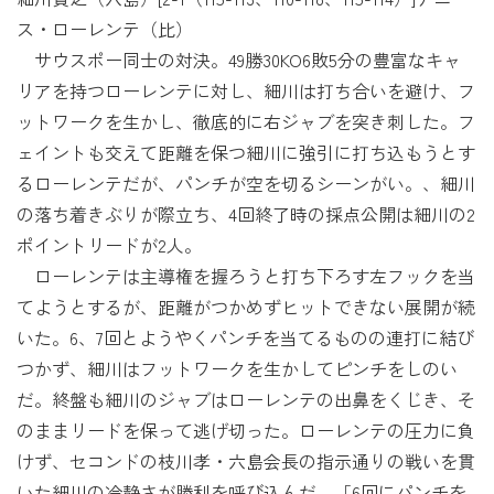
ス・ローレンテ（比）
サウスポー同士の対決。49勝30KO6敗5分の豊富なキャ
リアを持つローレンテに対し、細川は打ち合いを避け、フ
ットワークを生かし、徹底的に右ジャブを突き刺した。フ
ェイントも交えて距離を保つ細川に強引に打ち込もうとす
るローレンテだが、パンチが空を切るシーンがい。、細川
の落ち着きぶりが際立ち、4回終了時の採点公開は細川の2
ポイントリードが2人。
ローレンテは主導権を握ろうと打ち下ろす左フックを当
てようとするが、距離がつかめずヒットできない展開が続
いた。6、7回とようやくパンチを当てるものの連打に結び
つかず、細川はフットワークを生かしてピンチをしのい
だ。終盤も細川のジャブはローレンテの出鼻をくじき、そ
のままリードを保って逃げ切った。ローレンテの圧力に負
けず、セコンドの枝川孝・六島会長の指示通りの戦いを貫
いた細川の冷静さが勝利を呼び込んだ。「6回にパンチを