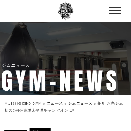
ジムニュース
GYM-NEWS
MUTO BOXING GYM
>
ニュース
>
ジムニュース
>
細川 六島ジム
初のOPBF東洋太平洋チャンピオンに‼️