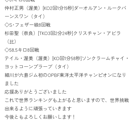
仲村正男（渥美）[KO2回1分19秒]ダーオルアン・ルークバ
ーンスワン（タイ）
◇S･フェザー級8回戦
杉田聖（奈良）[TKO3回2分24秒]クリスチャン・アビラ
（比）
◇58.5キロ8回戦
テイル・渥美（渥美）[KO回1分58秒]ソンクラームチャイ・
ヨットコーンプラーブ（タイ）
細川が六島ジム初のOPBF東洋太平洋チャンピオンになり
ました
応援ありがとうございました
これで世界ランキングも上がると思いますので、世界挑戦
出来るように頑張っていきます
今後ともよろしくお願いします！