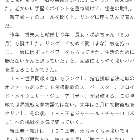
た。老かいに手堅くポイントを重ね続けて、僅差の勝利。
「新王者～」のコールを聞くと、リングに座り込んで喜ん
だ。
昨年、香夫人と結婚し今年、長女・咲歩ちゃん（６カ
月）も誕生した。リング上で初めて愛（まな）娘を抱っ
こ。「娘にはずっとパワーをもらってきた。生活のために
勝たないかんと思っていた」と、家族にようやく強いパパ
を見せることができた。
ＩＢＦ世界同級４位にもランクし、指名挑戦者決定戦の
オファーもあった。５階級制覇のスーパースター、フロイ
ド・メイウェザー・ジュニア（米国）が君臨する、この階
級で世界挑戦も夢物語ではない。来年は３月に初防衛戦を
クリアし、その後、ＩＢＦ王者ジャモール・チャーロ（米
国）への挑戦を本気で狙っていく。
新王者・細川は「ＩＢＦ王者、めちゃくちゃ強いです
よ」と及び腰ながら、枝川孝会長は「勝つことはない。１