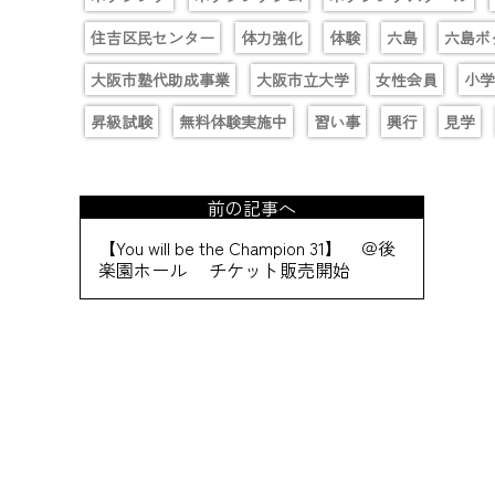
住吉区民センター
体力強化
体験
六島
六島ボ
大阪市塾代助成事業
大阪市立大学
女性会員
小学
昇級試験
無料体験実施中
習い事
興行
見学
前の記事へ
【You will be the Champion 31】 ＠後
楽園ホール チケット販売開始