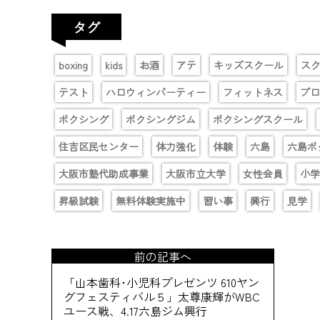
タグ
boxing
kids
お酒
アテ
キッズスクール
ス
テスト
ハロウィンパーティー
フィットネス
プロ
ボクシング
ボクシングジム
ボクシングスクール
住吉区民センター
体力強化
体験
六島
六島ボ
大阪市塾代助成事業
大阪市立大学
女性会員
小学
昇級試験
無料体験実施中
習い事
興行
見学
前の記事へ
「山本歯科･小児科プレゼンツ 610ヤン
グフェスティバル５」太尊康輝がWBC
ユース戦、4.17六島ジム興行