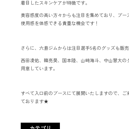
着目したスキンケアが特徴です。
美容感度の高い方々からも注目を集めており、ブー
使用感を体感できる貴重な機会です！
さらに、六島ジムからは注目選手5名のグッズも販
西田凌佑、韓亮昊、国本陸、山﨑海斗、中山慧大の
用意しています。
すべて入口前のブースにて展開いたしますので、ご
ております★
カテゴリ