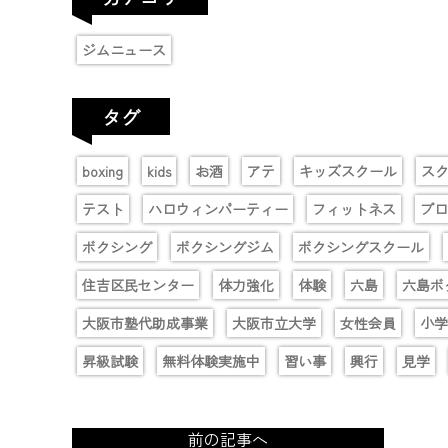
ジムニュース
タグ
boxing
kids
お酒
アテ
キッズスクール
ス
テスト
ハロウィンパーティー
フィットネス
プロ
ボクシング
ボクシングジム
ボクシングスクール
住吉区民センター
体力強化
体験
六島
六島ボ
大阪市塾代助成事業
大阪市立大学
女性会員
小学
昇級試験
無料体験実施中
習い事
興行
見学
前の記事へ