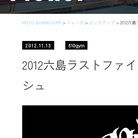
MUTO BOXING GYM
>
ニュース
>
ピックアップ
>
2012
2012.11.13
610gym
2012六島ラストファ
シュ