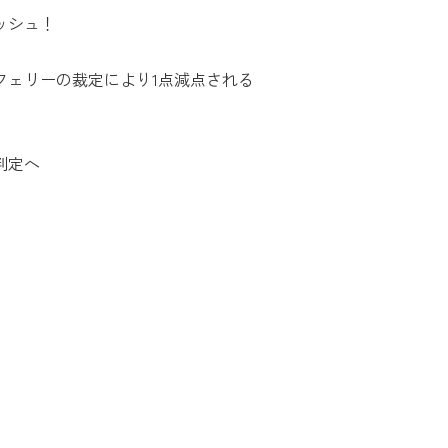
ッシュ！
フェリーの裁定により1点減点される
判定へ