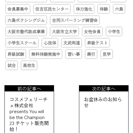
会員募集中
住吉区民センター
体力強化
体験
六島
六島ボクシングジム
合同スパーリング練習会
大阪市塾代助成事業
大阪市立大学
女性会員
小学生
小学生スクール
心技体
文武両道
昇級テスト
昇級試験
無料体験実施中
習い事
興行
見学
試合
高校生
前の記事へ
次の記事へ
コスメフェリーチ
お盆休みのお知ら
ェ株式会社
せ
presents You will
be the Champion
23 チケット販売開
始！