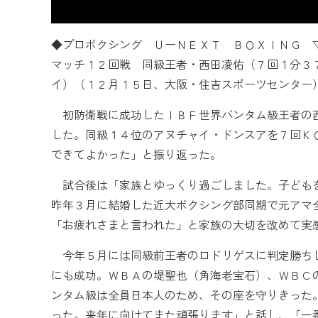
◆プロボクシング ＵーＮＥＸＴ ＢＯＸＩＮＧ 
マッチ１２回戦 同級王者・西田凌佑（７回１分３
イ）（１２月１５日、大阪・住吉スポーツセンター
初防衛戦に成功したＩＢＦ世界バンタム級王者の西
した。同級１４位のアヌチャイ・ドンスアを７回Ｋ
できてよかった」と振り返った。
試合後は「家族とゆっくり過ごしました。子どもを
昨年３月に結婚した近大ボクシング部同期で元アマ
「お疲れさまと言われた」と家族の大切を改めて実
今年５月には同級前王者のロドリゲスに判定勝ちし
にも成功。ＷＢＡの堤聖也（角海老宝石）、ＷＢＣ
ンタム級は全員日本人のため、その座を守りきった
った。来年に向けてまた頑張ります」と話し、「一