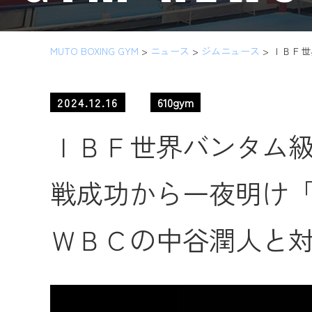
MUTO BOXING GYM
>
ニュース
>
ジムニュース
>
ＩＢＦ世
2024.12.16
610gym
ＩＢＦ世界バンタム級
戦成功から一夜明け
ＷＢＣの中谷潤人と