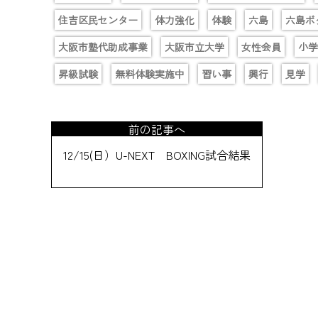
住吉区民センター
体力強化
体験
六島
六島ボ
大阪市塾代助成事業
大阪市立大学
女性会員
小学
昇級試験
無料体験実施中
習い事
興行
見学
前の記事へ
12/15(日）U-NEXT BOXING試合結果