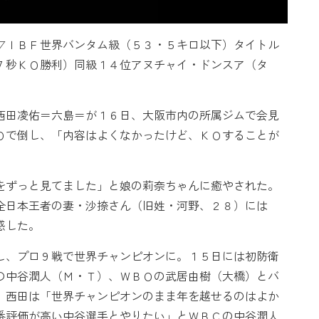
▽ＩＢＦ世界バンタム級（５３・５キロ以下）タイトル
７秒ＫＯ勝利）同級１４位アヌチャイ・ドンスア（タ
）
田凌佑＝六島＝が１６日、大阪市内の所属ジムで会見
Ｏで倒し、「内容はよくなかったけど、ＫＯすることが
ずっと見てました」と娘の莉奈ちゃんに癒やされた。
全日本王者の妻・沙捺さん（旧姓・河野、２８）には
感した。
、プロ９戦で世界チャンピオンに。１５日には初防衛
の中谷潤人（Ｍ・Ｔ）、ＷＢＯの武居由樹（大橋）とバ
。西田は「世界チャンピオンのまま年を越せるのはよか
番評価が高い中谷選手とやりたい」とＷＢＣの中谷潤人