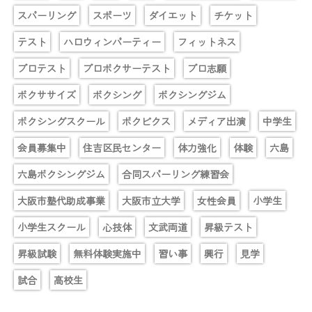
スパーリング
スポーツ
ダイエット
チケット
テスト
ハロウィンパーティー
フィットネス
プロテスト
プロボクサーテスト
プロ志願
ボクササイズ
ボクシング
ボクシングジム
ボクシングスクール
ボクビクス
メディア出演
中学生
会員募集中
住吉区民センター
体力強化
体験
六島
六島ボクシングジム
合同スパーリング練習会
大阪市塾代助成事業
大阪市立大学
女性会員
小学生
小学生スクール
心技体
文武両道
昇級テスト
昇級試験
無料体験実施中
習い事
興行
見学
試合
高校生