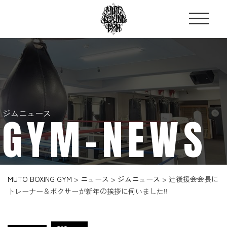
ジムニュース
GYM-NEWS
MUTO BOXING GYM
>
ニュース
>
ジムニュース
>
辻後援会会長に
トレーナー＆ボクサーが新年の挨拶に伺いました‼️