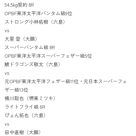
54.5kg契約 8R
OPBF東洋太平洋バンタム級9位
ストロング小林佑樹（六島）
vs
大里 登（大鵬）
スーパーバンタム級 8R
OPBF東洋太平洋スーパーフェザー級5位
鯱ドラゴンズ敬太（六島）
vs
元OPBF東洋太平洋フェザー級11位・元日本スーパーフェ
ザー級13位
横川聡也（堺東ミツキ）
ライトフライ級 6R
ぴょん拓也（六島）
vs
田中直樹（大鵬）