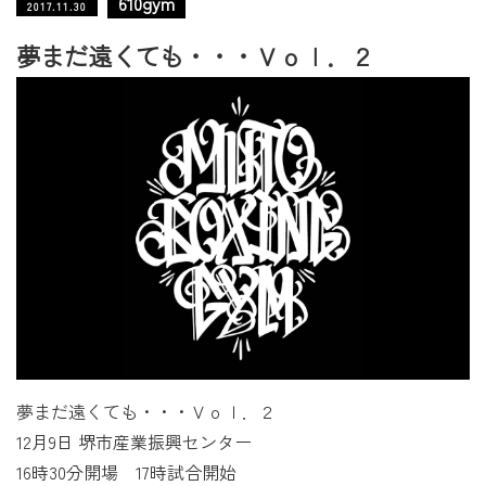
610gym
2017.11.30
夢まだ遠くても・・・Ｖｏｌ．２
夢まだ遠くても・・・Ｖｏｌ．２
12月9日 堺市産業振興センター
16時30分開場 17時試合開始