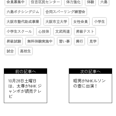
会員募集中
住吉区民センター
体力強化
体験
六島
六島ボクシングジム
合同スパーリング練習会
大阪市塾代助成事業
大阪市立大学
女性会員
小学生
小学生スクール
心技体
文武両道
昇級テスト
昇級試験
無料体験実施中
習い事
興行
見学
試合
高校生
前の記事へ
次の記事へ
10月28日土曜日
昭男がNHKルソン
は、太尊がNHK ジ
の壺に出演！
ャンボが読売テレ
ビ