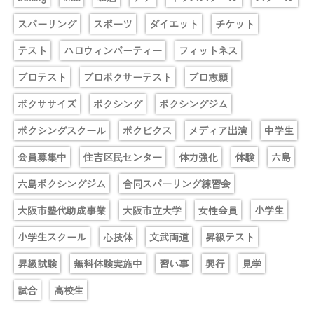
スパーリング
スポーツ
ダイエット
チケット
テスト
ハロウィンパーティー
フィットネス
プロテスト
プロボクサーテスト
プロ志願
ボクササイズ
ボクシング
ボクシングジム
ボクシングスクール
ボクビクス
メディア出演
中学生
会員募集中
住吉区民センター
体力強化
体験
六島
六島ボクシングジム
合同スパーリング練習会
大阪市塾代助成事業
大阪市立大学
女性会員
小学生
小学生スクール
心技体
文武両道
昇級テスト
昇級試験
無料体験実施中
習い事
興行
見学
試合
高校生