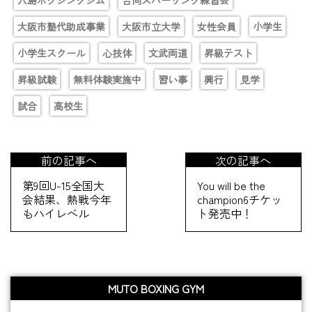
六島ボクシングジム
合同スパーリング練習会
大阪市塾代助成事業
大阪市立大学
女性会員
小学生
小学生スクール
心技体
文武両道
昇級テスト
昇級試験
無料体験実施中
習い事
興行
見学
試合
高校生
前の記事へ
次の記事へ
第9回U-15全国大
You will be the
会結果、熱戦今年
champion6チケッ
もハイレベル
ト発売中！
MUTO BOXING GYM