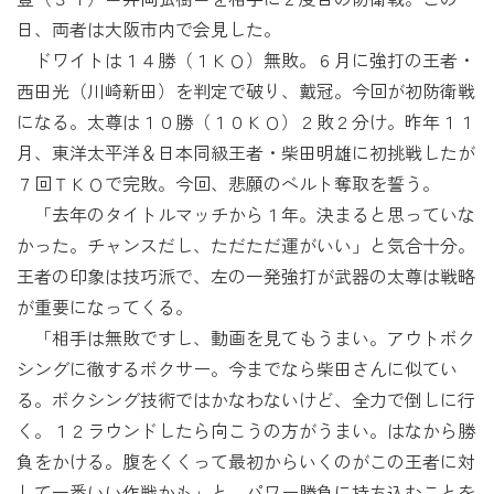
日、両者は大阪市内で会見した。
ドワイトは１４勝（１ＫＯ）無敗。６月に強打の王者・
西田光（川崎新田）を判定で破り、戴冠。今回が初防衛戦
になる。太尊は１０勝（１０ＫＯ）２敗２分け。昨年１１
月、東洋太平洋＆日本同級王者・柴田明雄に初挑戦したが
７回ＴＫＯで完敗。今回、悲願のベルト奪取を誓う。
「去年のタイトルマッチから１年。決まると思っていな
かった。チャンスだし、ただただ運がいい」と気合十分。
王者の印象は技巧派で、左の一発強打が武器の太尊は戦略
が重要になってくる。
「相手は無敗ですし、動画を見てもうまい。アウトボク
シングに徹するボクサー。今までなら柴田さんに似てい
る。ボクシング技術ではかなわないけど、全力で倒しに行
く。１２ラウンドしたら向こうの方がうまい。はなから勝
負をかける。腹をくくって最初からいくのがこの王者に対
して一番いい作戦かも」と、パワー勝負に持ち込むことを