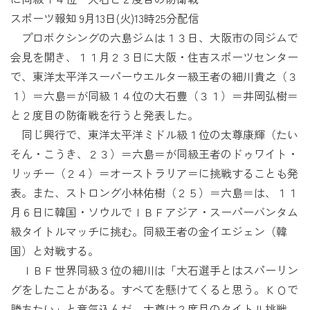
スポーツ報知 9月13日(火)13時25分配信
プロボクシングの六島ジムは１３日、大阪市の同ジムで
会見を開き、１１月２３日に大阪・住吉スポーツセンター
で、東洋太平洋スーパーウエルター級王者の細川貴之（３
１）＝六島＝が同級１４位の大石豊（３１）＝井岡弘樹＝
と２度目の防衛戦を行うと発表した。
同じ興行で、東洋太平洋ミドル級１位の太尊康輝（たい
そん・こうき、２３）＝六島＝が同級王者のドゥワイト・
リッチー（２４）＝オーストラリア＝に挑戦することも発
表。また、ストロング小林佑樹（２５）＝六島＝は、１１
月６日に韓国・ソウルでＩＢＦアジア・スーパーバンタム
級タイトルマッチに挑む。同級王者の金イエジェン（韓
国）と対戦する。
ＩＢＦ世界同級３位の細川は「大石選手とはスパーリン
グをしたことがある。すべてを懸けてくると思う。ＫＯで
勝ちたい」と意気込んだ。太尊は２度目のタイトル挑戦。