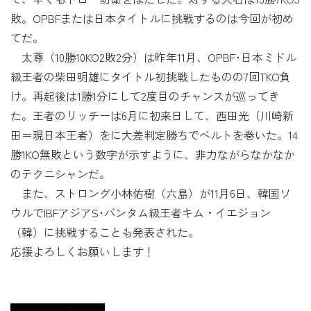
敗。OPBFまたは日本タイトルに挑戦するのは今回が初め
てだ。
太尊（10勝10KO2敗2分）は昨年11月、OPBF･日本ミドル
級王者の柴田明雄にタイトル初挑戦したものの7回TKO負
け。再起後は1勝1分にして2度目のチャンスが巡ってき
た。王者のリッチーは6月に初来日して、西田光（川崎新
田＝現日本王者）をに大差判定勝ちでベルトを巻いた。14
勝1KO無敗という数字が示すように、非力ながらなかなか
のテクニシャンだ。
また、ストロング小林佑樹（六島）が11月6日、韓国ソ
ウルでIBFアジアS･バンタム級王者キム・イエジョン
（韓）に挑戦することも発表された。
応援よろしくお願いします！