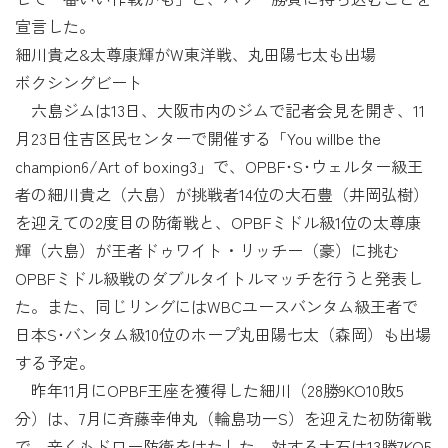
宣言した。
細川貴之&太尊康輝がW東洋戦、丸田陽七太も出場
ボクシングビート
六島ジムは13日、大阪市内のジムで記者会見を開き、11
月23日住吉区民センターで開催する「You willbe the
champion6/Art of boxing3」で、OPBF･S･ウェルター級王
者の細川貴之（六島）が挑戦者14位の大石豊（井岡弘樹）
を迎えての2度目の防衛戦と、OPBFミドル級1位の太尊康
輝（六島）が王者ドゥワイト・リッチー（豪）に挑む
OPBFミドル級戦のダブルタイトルマッチを行うと発表し
た。また、同じリングにはWBCユースバンタム級王者で
日本S･バンタム級10位のホープ丸田陽七太（森岡）も出場
する予定。
昨年11月にOPBF王座を獲得した細川（28勝9KO10敗5
分）は、7月に斉藤幸伸丸（輪島功一S）を迎えた初防衛戦
で、辛くもドロー防衛をはたした。対する大石は13勝7KO5