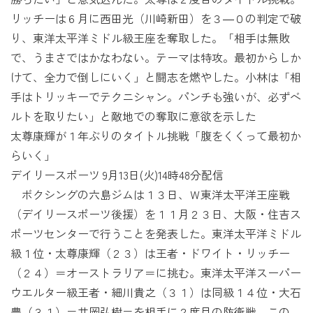
リッチーは６月に西田光（川崎新田）を３―０の判定で破
り、東洋太平洋ミドル級王座を奪取した。「相手は無敗
で、うまさではかなわない。テーマは特攻。最初からしか
けて、全力で倒しにいく」と闘志を燃やした。小林は「相
手はトリッキーでテクニシャン。パンチも強いが、必ずベ
ルトを取りたい」と敵地での奪取に意欲を示した
太尊康輝が１年ぶりのタイトル挑戦「腹をくくって最初か
らいく」
デイリースポーツ 9月13日(火)14時48分配信
ボクシングの六島ジムは１３日、Ｗ東洋太平洋王座戦
（デイリースポーツ後援）を１１月２３日、大阪・住吉ス
ポーツセンターで行うことを発表した。東洋太平洋ミドル
級１位・太尊康輝（２３）は王者・ドワイト・リッチー
（２４）＝オーストラリア＝に挑む。東洋太平洋スーパー
ウエルター級王者・細川貴之（３１）は同級１４位・大石
豊（３１）＝井岡弘樹＝を相手に２度目の防衛戦。この