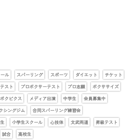
クール
スパーリング
スポーツ
ダイエット
チケット
テスト
プロボクサーテスト
プロ志願
ボクササイズ
ボクビクス
メディア出演
中学生
会員募集中
クシングジム
合同スパーリング練習会
生
小学生スクール
心技体
文武両道
昇級テスト
試合
高校生