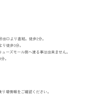
号出口より直結。徒歩2分。
より徒歩3分。
キューズモール側へ渡る事は出来ません。
3分。
乗り場情報をご確認ください。