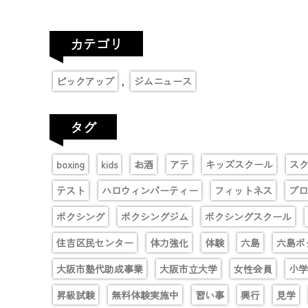
カテゴリ
,
ピックアップ
ジムニュース
タグ
boxing
kids
お酒
アテ
キッズスクール
ス
テスト
ハロウィンパーティー
フィットネス
プロ
ボクシング
ボクシングジム
ボクシングスクール
住吉区民センター
体力強化
体験
六島
六島ボ
大阪市塾代助成事業
大阪市立大学
女性会員
小学
昇級試験
無料体験実施中
習い事
興行
見学