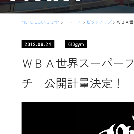
MUTO BOXING GYM
>
ニュース
>
ピックアップ
>
ＷＢＡ世
2012.08.24
610gym
ＷＢＡ世界スーパー
チ 公開計量決定！