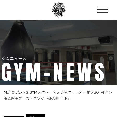
ジムニュース
GYM-NEWS
MUTO BOXING GYM
>
ニュース
>
ジムニュース
>
前WBO･APバン
タム級王者 ストロング小林佑樹が引退