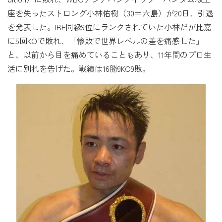
座を失ったストロング小林佑樹（30＝六島）が20日、引退
を発表した。IBF同級9位にランクされていた小林だが比嘉
に5回KOで敗れ、「惨敗で世界レベルの差を痛感した」
と、以前から目を痛めていることもあり、11年間のプロ生
活に別れを告げた。戦績は16勝9KO9敗。