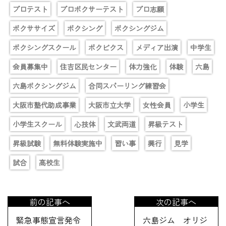
プロテスト
プロボクサーテスト
プロ志願
ボクササイズ
ボクシング
ボクシングジム
ボクシングスクール
ボクビクス
メディア出演
中学生
会員募集中
住吉区民センター
体力強化
体験
六島
六島ボクシングジム
合同スパーリング練習会
大阪市塾代助成事業
大阪市立大学
女性会員
小学生
小学生スクール
心技体
文武両道
昇級テスト
昇級試験
無料体験実施中
習い事
興行
見学
試合
高校生
前の記事へ
次の記事へ
緊急事態宣言発令
六島ジム オリジ