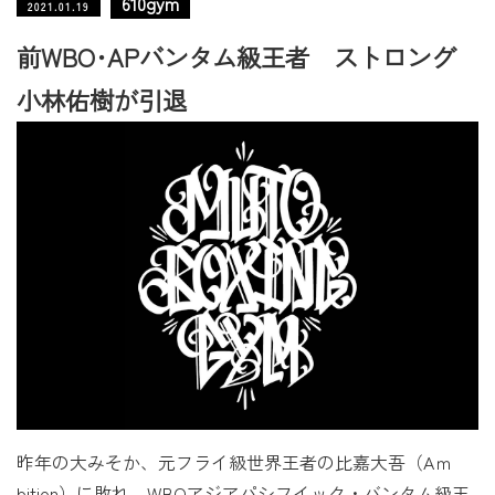
610gym
2021.01.19
前WBO･APバンタム級王者 ストロング
小林佑樹が引退
昨年の大みそか、元フライ級世界王者の比嘉大吾（Aｍ
bition）に敗れ、WBOアジアパシフイック・バンタム級王