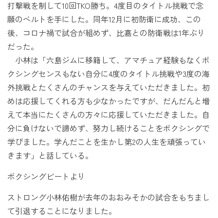
打撃戦を制して10回TKO勝ち。4度目のタイトル挑戦で念
願のベルトを手にした。同年12月に初防衛に成功、この
後、コロナ禍で試合が組めず、比嘉との防衛戦は1年ぶり
だった。
小林は「六島ジムに移籍して、アマチュア経験もなくボ
クシングセンスもない自分に4度のタイトル挑戦や3度の海
外挑戦とたくさんのチャンスを与えていただきました。初
めは応援してくれる方も少なかったですが、だんだんと増
えて本当にたくさんの方々に応援していただきました。自
分に負けないで諦めず、努力し続けることをボクシングで
学びました。学んだことを生かし第2の人生を頑張ってい
きます」と話している。
ボクシングビートより
ストロング小林佑樹が去年のおおみそかの試合をもちまし
て引退することになりました。